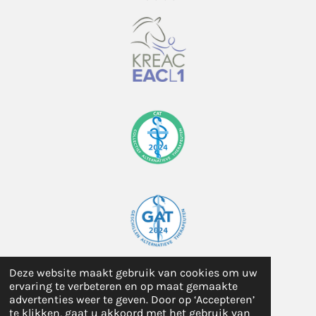
r
r
r
r
:
e
e
e
e
5
s
n
n
n
n
t
e
r
r
e
n
Deze website maakt gebruik van cookies om uw
KVK-nummer: 93559283
ervaring te verbeteren en op maat gemaakte
© 2024 - 2026 Evivo coaching
advertenties weer te geven. Door op ‘Accepteren’
te klikken, gaat u akkoord met het gebruik van