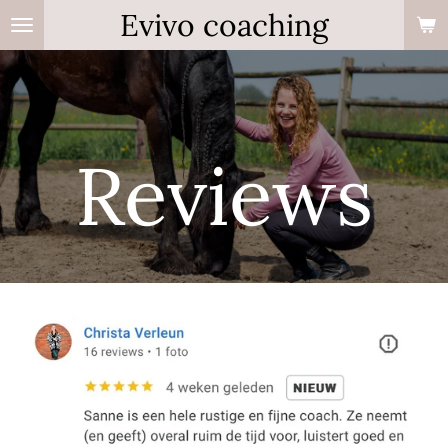
Evivo coaching
Ga
direct
naar
de
hoofdinhoud
Reviews